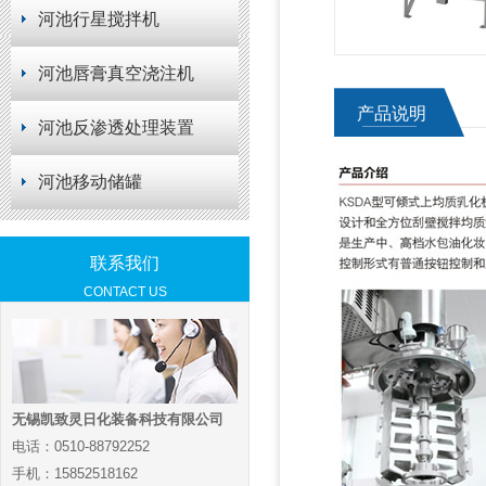
河池行星搅拌机
河池唇膏真空浇注机
产品说明
河池反渗透处理装置
河池移动储罐
联系我们
CONTACT US
无锡凯致灵日化装备科技有限公司
电话：0510-88792252
手机：15852518162