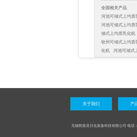
全国相关产品
河池可倾式上均质
河池可倾式上均质
倾式上均质乳化机
钦州可倾式上均质
化机
河池可倾式
关于我们
产
无锡凯致灵日化装备科技有限公司 电话：05