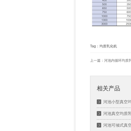
Tag：均质乳化机
上一篇：
河池内循环均质
相关产品
河池小型真空
河池真空均质
河池可倾式真