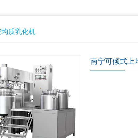
空均质乳化机
南宁可倾式上