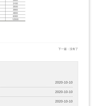
下一篇：没有了
2020-10-10
2020-10-10
2020-10-10