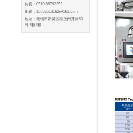
传真：0510-88792252
邮箱：15852518162@163.com
地址：无锡市新吴区硕放南开路80
号-6幢3楼