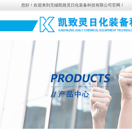
您好！欢迎来到无锡凯致灵日化装备科技有限公司官网！