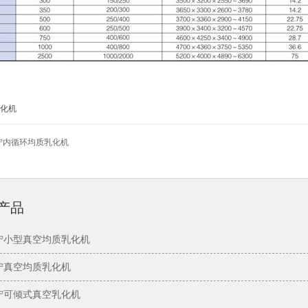
乳化机
宁内循环均质乳化机
产品
宁小型真空均质乳化机
宁真空均质乳化机
宁可倾式真空乳化机