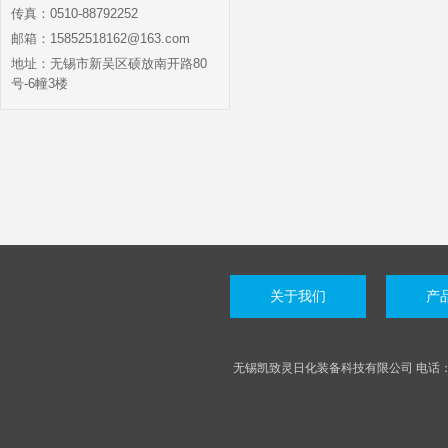
传真：0510-88792252
邮箱：15852518162@163.com
地址：无锡市新吴区硕放南开路80
号-6幢3楼
关于我们
产
无锡凯致灵日化装备科技有限公司 电话：05