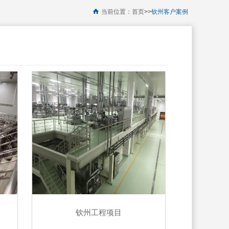
当前位置：
首页
>>
钦州客户案例
钦州工程项目