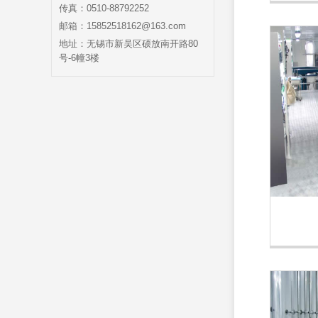
传真：0510-88792252
邮箱：15852518162@163.com
地址：无锡市新吴区硕放南开路80
号-6幢3楼