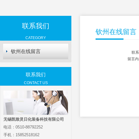
联系我们
钦州在线留言
CATEGORY
钦州在线留言
联系
留言内容
联系我们
CONTACT US
无锡凯致灵日化装备科技有限公司
电话：0510-88792252
手机：15852518162