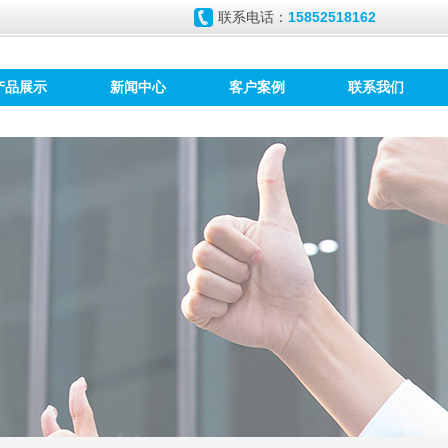
联系电话：
15852518162
产品展示
新闻中心
客户案例
联系我们