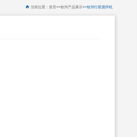
当前位置：
首页
>>
钦州产品展示
>>
钦州行星搅拌机