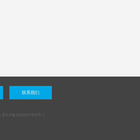
联系我们
：
苏ICP备2020057900号-1