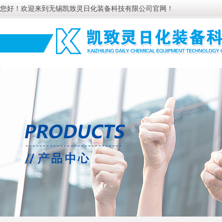
您好！欢迎来到无锡凯致灵日化装备科技有限公司官网！