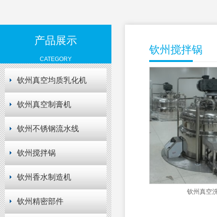
产品展示
钦州搅拌锅
CATEGORY
钦州真空均质乳化机
钦州真空制膏机
钦州不锈钢流水线
钦州搅拌锅
钦州香水制造机
钦州真空
钦州精密部件