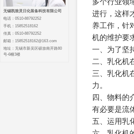
多个行业领
无锡凯致灵日化装备科技有限公司
进行，这样
电话：0510-88792252
养工作，针
手机：15852518162
传真：0510-88792252
机的维护要
邮箱：15852518162@163.com
一、为了坚
地址：无锡市新吴区硕放南开路80
号-6幢3楼
二、乳化机
三、乳化机
力。
四、物料的
有必要是流
五、运用乳
六、乳化机