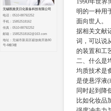
1990年世界
无锡凯致灵日化装备科技有限公司
明的一种用
电话：0510-88792252
面向世人。
手机：15852518162
传真：0510-88792252
据相关文献记载，
邮箱：15852518162@163.com
词，可以说从
地址：无锡市新吴区硕放南开路80
号-6幢3楼
的装置和工
二、什么是
均质技术是
是使悬浮液
同时起到降
比如化妆品
强度冲击力